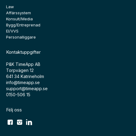
Law
Affärssystem
Konsult/Media
Bygg/Entreprenad
El/VVS
Personalliggare
Kontaktuppgifter
P&K TimeApp AB
Torpvägen 12
641 34 Katrineholm
info@timeapp.se
support@timeapp.se
0150-506 15
Följ oss