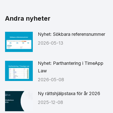
on
on
on
Facebook
X
LinkedIn
Andra nyheter
Nyhet: Sökbara referensnummer
2026-05-13
Nyhet: Parthantering i TimeApp
Law
2026-05-08
Ny rättshjälpstaxa för år 2026
2025-12-08