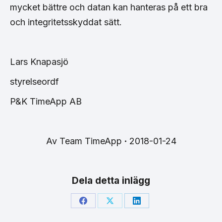
mycket bättre och datan kan hanteras på ett bra
och integritetsskyddat sätt.
Lars Knapasjö
styrelseordf
P&K TimeApp AB
Av
Team TimeApp
2018-01-24
Dela detta inlägg
Share
Share
Share