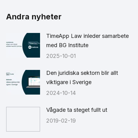
on
on
on
Facebook
X
LinkedIn
Andra nyheter
TimeApp Law inleder samarbete
med BG Institute
2025-10-01
Den juridiska sektorn blir allt
viktigare i Sverige
2024-10-14
Vågade ta steget fullt ut
2019-02-19