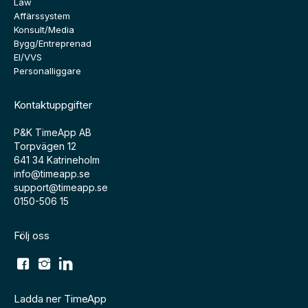
Law
Affärssystem
Konsult/Media
Bygg/Entreprenad
El/VVS
Personalliggare
Kontaktuppgifter
P&K TimeApp AB
Torpvägen 12
641 34 Katrineholm
info@timeapp.se
support@timeapp.se
0150-506 15
Följ oss
Ladda ner TimeApp