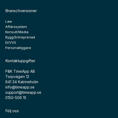
Branschversioner
Law
Affärssystem
Konsult/Media
Bygg/Entreprenad
El/VVS
Personalliggare
Kontaktuppgifter
P&K TimeApp AB
Torpvägen 12
641 34 Katrineholm
info@timeapp.se
support@timeapp.se
0150-506 15
Följ oss