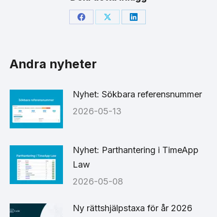
Share
Share
Share
on
on
on
Facebook
X
LinkedIn
Andra nyheter
Nyhet: Sökbara referensnummer
2026-05-13
Nyhet: Parthantering i TimeApp
Law
2026-05-08
Ny rättshjälpstaxa för år 2026