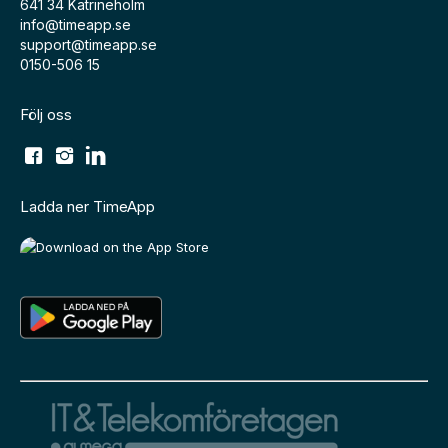
641 34 Katrineholm
info@timeapp.se
support@timeapp.se
0150-506 15
Följ oss
Ladda ner TimeApp