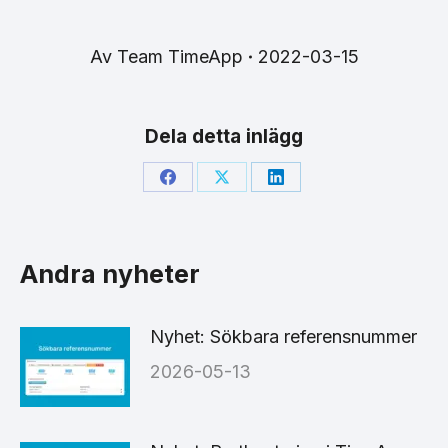
Av
Team TimeApp
2022-03-15
Dela detta inlägg
Share
Share
Share
on
on
on
Facebook
X
LinkedIn
Andra nyheter
Nyhet: Sökbara referensnummer
2026-05-13