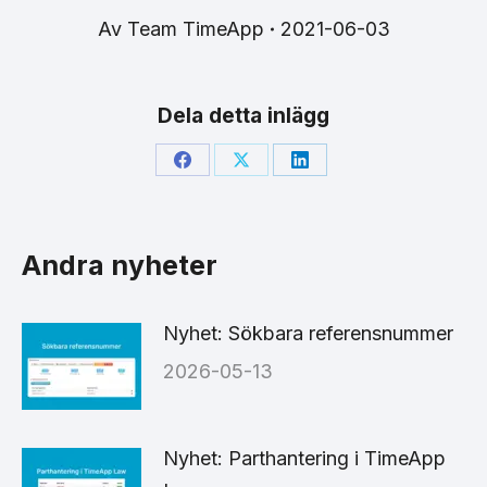
Av
Team TimeApp
2021-06-03
Dela detta inlägg
Share
Share
Share
on
on
on
Facebook
X
LinkedIn
Andra nyheter
Nyhet: Sökbara referensnummer
2026-05-13
Nyhet: Parthantering i TimeApp