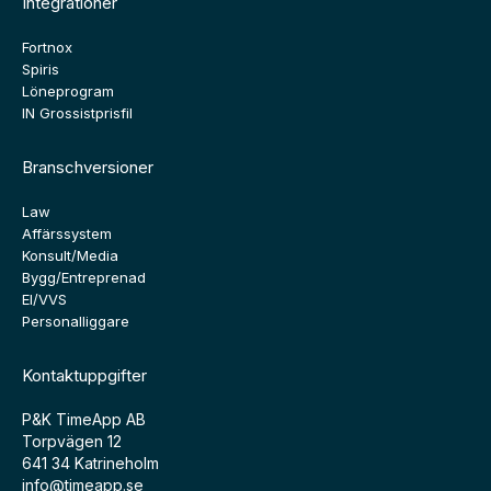
Integrationer
Fortnox
Spiris
Löneprogram
IN Grossistprisfil
Branschversioner
Law
Affärssystem
Konsult/Media
Bygg/Entreprenad
El/VVS
Personalliggare
Kontaktuppgifter
P&K TimeApp AB
Torpvägen 12
641 34 Katrineholm
info@timeapp.se