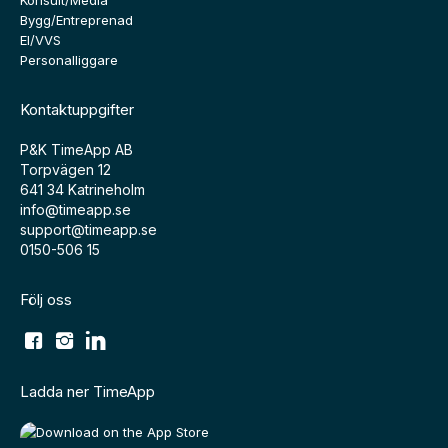
Bygg/Entreprenad
El/VVS
Personalliggare
Kontaktuppgifter
P&K TimeApp AB
Torpvägen 12
641 34 Katrineholm
info@timeapp.se
support@timeapp.se
0150-506 15
Följ oss
Ladda ner TimeApp