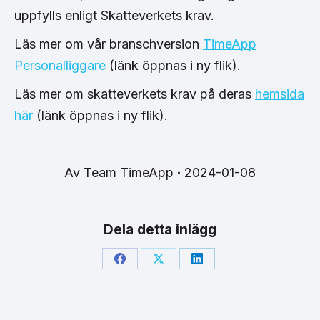
uppfylls enligt Skatteverkets krav.
Läs mer om vår branschversion
TimeApp
Personalliggare
(länk öppnas i ny flik).
Läs mer om skatteverkets krav på deras
hemsida
här
(länk öppnas i ny flik).
Av
Team TimeApp
2024-01-08
Dela detta inlägg
Share
Share
Share
on
on
on
Facebook
X
LinkedIn