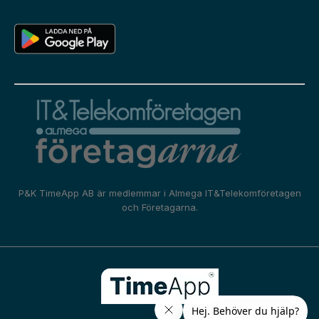
P&K TimeApp AB är medlemmar i
Almega IT&Telekomföretagen
och
Företagarna.