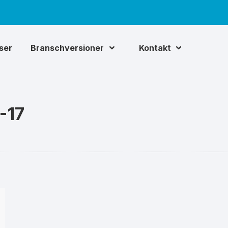
iser
Branschversioner
Kontakt
-17