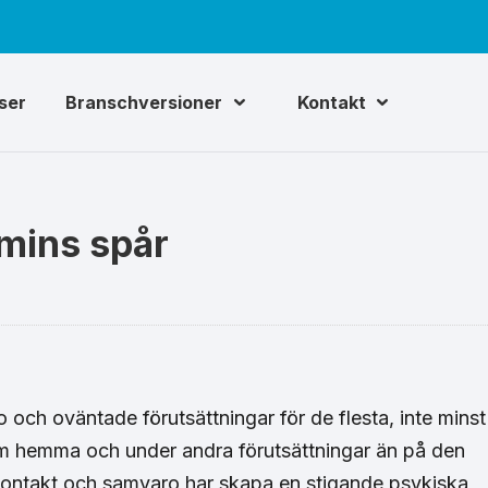
iser
Branschversioner
Kontakt
emins spår
o och oväntade förutsättningar för de flesta, inte minst
m hemma och under andra förutsättningar än på den
 kontakt och samvaro har skapa en stigande psykiska