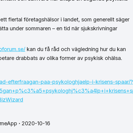
tt flertal företagshälsor i landet, som generellt säger
sätta under sommaren – en tid när sjukskrivningar
oforum.se/
kan du få råd och vägledning hur du kan
betare drabbats av olika former av psykisk ohälsa.
ad-efterfraagan-paa-psykologhjaelp-i-krisens-spaar/?
5gan+p%c3%a5+psykologhj%c3%a4lp+i+krisens+
izWizard
imeApp
2020-10-16