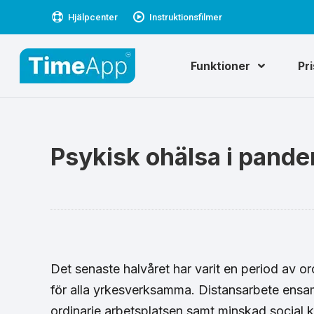
Hjälpcenter
Instruktionsfilmer
Funktioner
Pr
Psykisk ohälsa i pand
Det senaste halvåret har varit en period av or
för alla yrkesverksamma. Distansarbete ensa
ordinarie arbetsplatsen samt minskad social