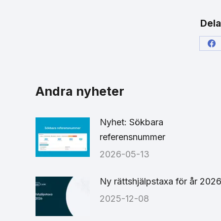
Dela
Sh
on
Fa
Andra nyheter
Nyhet: Sökbara
referensnummer
2026-05-13
Ny rättshjälpstaxa för år 202
2025-12-08