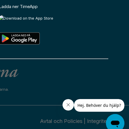
Ladda ner TimeApp
arna.
Avtal och Policies
|
Integritet