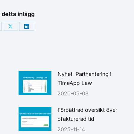
 detta inlägg
are
Share
Share
on
on
cebook
X
LinkedIn
Nyhet: Parthantering i
TimeApp Law
2026-05-08
6
Förbättrad översikt över
ofakturerad tid
2025-11-14