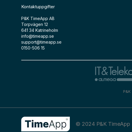
Kontaktuppgifter
P&K TimeApp AB
Torpvägen 12
641 34 Katrineholm
info@timeapp.se
support@timeapp.se
0150-506 15
P&K 
© 2024 P&K TimeApp 