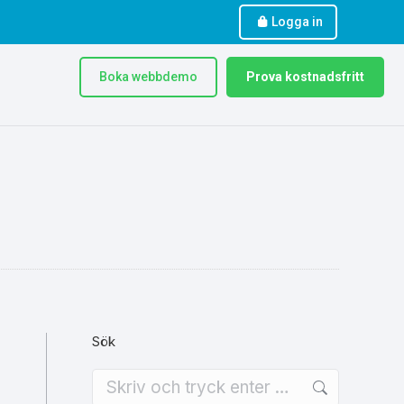
Logga in
Boka webbdemo
Prova kostnadsfritt
Sök
Search: