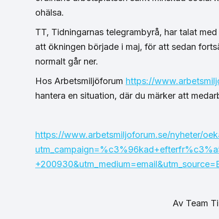
ohälsa.
TT, Tidningarnas telegrambyrå, har talat med e
att ökningen började i maj, för att sedan fort
normalt går ner.
Hos Arbetsmiljöforum
https://www.arbetsmilj
hantera en situation, där du märker att medar
https://www.arbetsmiljoforum.se/nyheter/oek
utm_campaign=%c3%96kad+efterfr%c3%a
+200930&utm_medium=email&utm_source=B
Av
Team T