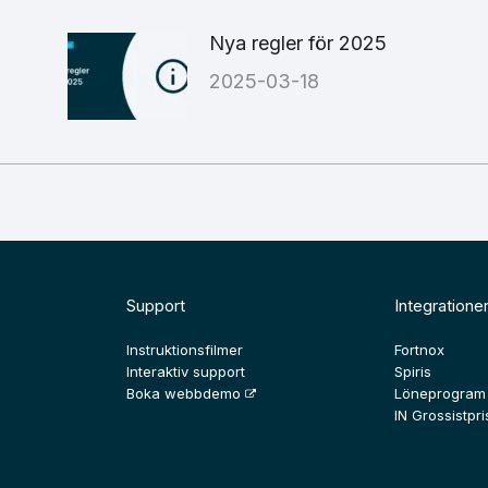
Nya regler för 2025
2025-03-18
Support
Integratione
Instruktionsfilmer
Fortnox
Interaktiv support
Spiris
Boka webbdemo
Löneprogram
IN Grossistpris