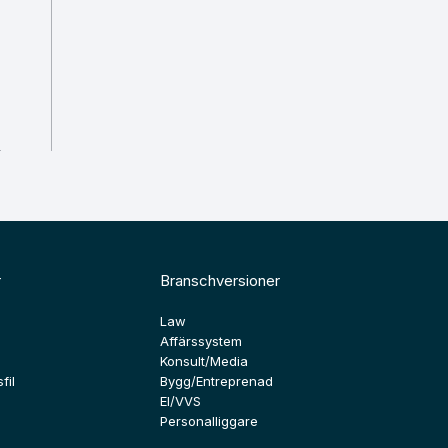
r
Branschversioner
Law
Affärssystem
Konsult/Media
fil
Bygg/Entreprenad
El/VVS
Personalliggare