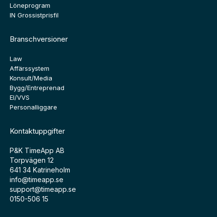
Löneprogram
IN Grossistprisfil
Branschversioner
Law
Affärssystem
Konsult/Media
Bygg/Entreprenad
El/VVS
Personalliggare
Kontaktuppgifter
P&K TimeApp AB
Torpvägen 12
641 34 Katrineholm
info@timeapp.se
support@timeapp.se
0150-506 15