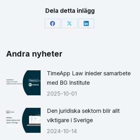
Dela detta inlägg
Share
Share
Share
on
on
on
Facebook
X
LinkedIn
Andra nyheter
TimeApp Law inleder samarbete
med BG Institute
2025-10-01
Den juridiska sektorn blir allt
viktigare i Sverige
2024-10-14