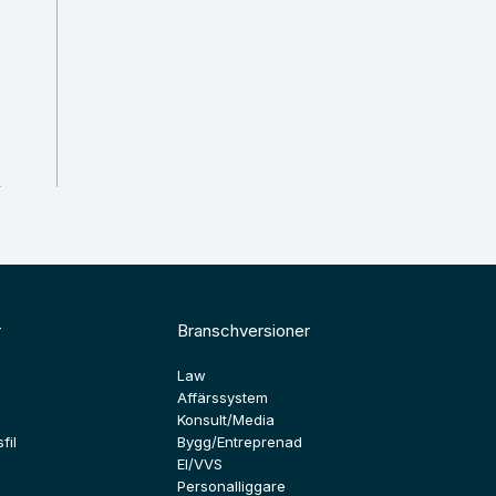
r
Branschversioner
Law
Affärssystem
Konsult/Media
fil
Bygg/Entreprenad
El/VVS
Personalliggare