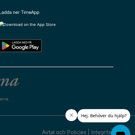
Ladda ner TimeApp
arna.
Avtal och Policies
|
Integritet