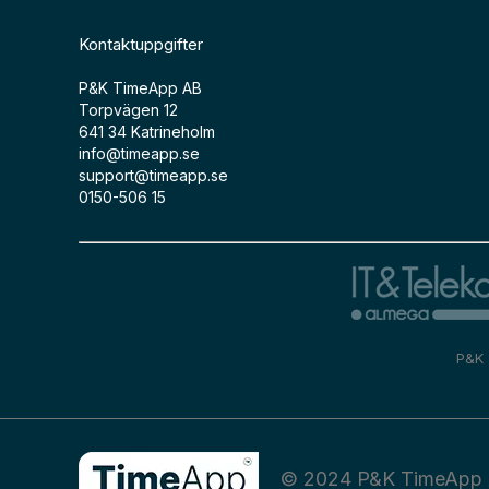
Kontaktuppgifter
P&K TimeApp AB
Torpvägen 12
641 34 Katrineholm
info@timeapp.se
support@timeapp.se
0150-506 15
P&K 
© 2024 P&K TimeApp 