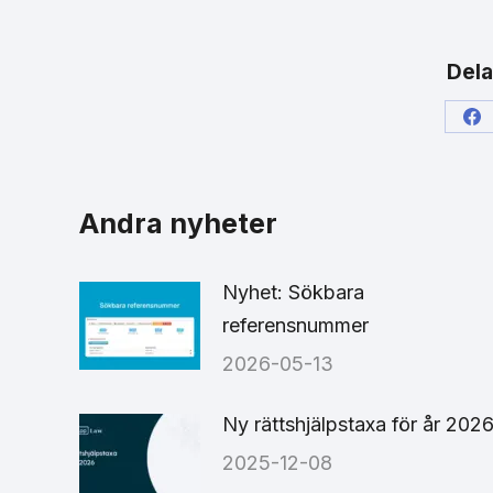
Dela
Sh
on
Fa
Andra nyheter
Nyhet: Sökbara
referensnummer
2026-05-13
Ny rättshjälpstaxa för år 202
2025-12-08