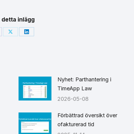
 detta inlägg
are
Share
Share
on
on
cebook
X
LinkedIn
Nyhet: Parthantering i
TimeApp Law
2026-05-08
6
Förbättrad översikt över
ofakturerad tid