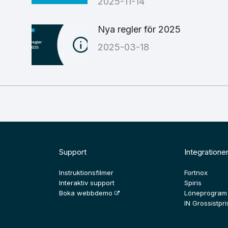
2025-11-14
Nya regler för 2025
2025-03-18
Support
Integratione
Instruktionsfilmer
Fortnox
Interaktiv support
Spiris
Boka webbdemo
Löneprogram
IN Grossistpris