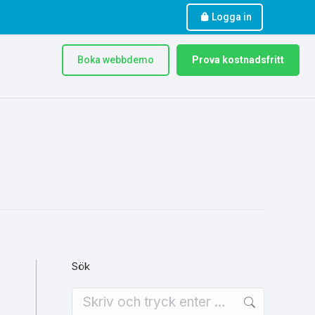
Logga in
Boka webbdemo
Prova kostnadsfritt
Sök
Search: