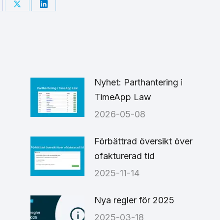
are
Share
Share
on
on
cebook
X
LinkedIn
Nyhet: Parthantering i
TimeApp Law
2026-05-08
6
Förbättrad översikt över
ofakturerad tid
2025-11-14
Nya regler för 2025
2025-03-18