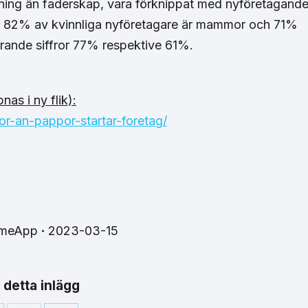
ning än faderskap, vara förknippat med nyföretagand
är 82% av kvinnliga nyföretagare är mammor och 71%
rande siffror 77% respektive 61%.
as i ny flik):
r-an-pappor-startar-foretag/
imeApp
2023-03-15
 detta inlägg