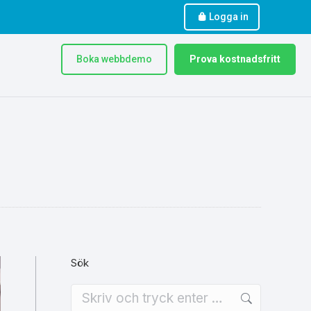
Logga in
Boka webbdemo
Prova kostnadsfritt
Sök
Search: