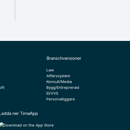
r
Branschversioner
Law
Affärssystem
Konsult/Media
fil
Bygg/Entreprenad
El/VVS
Personalliggare
Ladda ner TimeApp