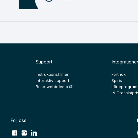
Support
Integratione
Instruktionsfilmer
Fortnox
Interaktiv support
Spiris
Boka webbdemo
Löneprogram
IN Grossistpris
Följ oss