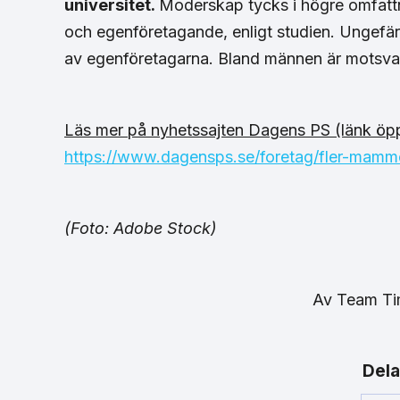
universitet.
Moderskap tycks i högre omfatt
och egenföretagande, enligt studien. Ungef
av egenföretagarna. Bland männen är motsva
Läs mer på nyhetssajten Dagens PS (länk öppn
https://www.dagensps.se/foretag/fler-mammo
(Foto: Adobe Stock)
Av
Team T
Dela