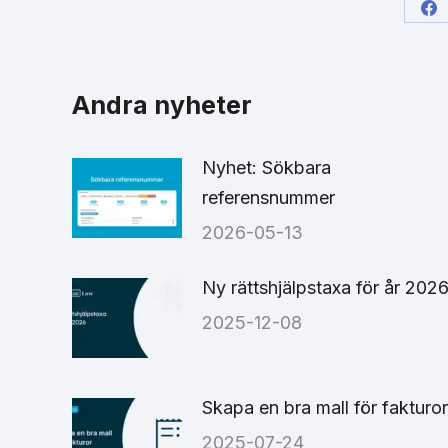
Sh
on
Fa
Andra nyheter
Nyhet: Sökbara
referensnummer
2026-05-13
Ny rättshjälpstaxa för år 202
2025-12-08
Skapa en bra mall för fakturor
2025-07-24