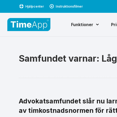
Hjälpcenter
Instruktionsfilmer
Funktioner
Pr
Samfundet varnar: Låg
Advokatsamfundet slår nu lar
av timkostnadsnormen för rätts