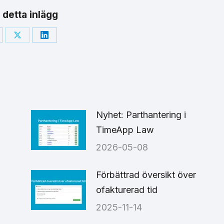
 detta inlägg
are
Share
Share
on
on
cebook
X
LinkedIn
Nyhet: Parthantering i
TimeApp Law
2026-05-08
6
Förbättrad översikt över
ofakturerad tid
2025-11-14