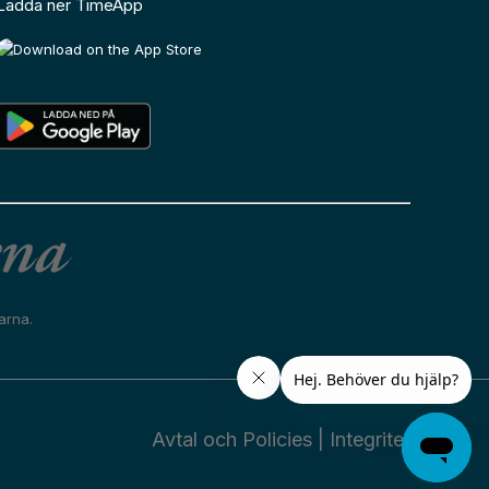
Ladda ner TimeApp
arna.
Avtal och Policies
|
Integritet