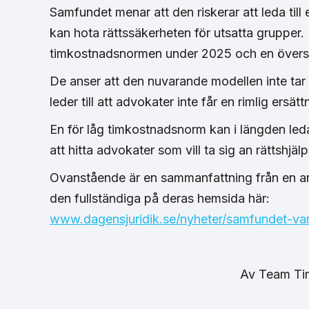
Samfundet menar att den riskerar att leda till 
kan hota rättssäkerheten för utsatta grupper.
timkostnadsnormen under 2025 och en översy
De anser att den nuvarande modellen inte tar h
leder till att advokater inte får en rimlig ersätt
En för låg timkostnadsnorm kan i längden leda 
att hitta advokater som vill ta sig an rättshjä
Ovanstående är en sammanfattning från en art
den fullständiga på deras hemsida här:
www.dagensjuridik.se/nyheter/samfundet-var
Av
Team T