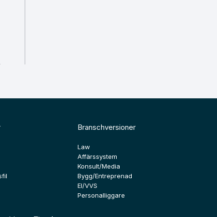
r
Branschversioner
Law
Affärssystem
Konsult/Media
fil
Bygg/Entreprenad
El/VVS
Personalliggare