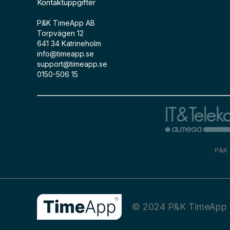
Kontaktuppgifter
P&K TimeApp AB
Torpvägen 12
641 34 Katrineholm
info@timeapp.se
support@timeapp.se
0150-506 15
P&K 
© 2024 P&K TimeApp 