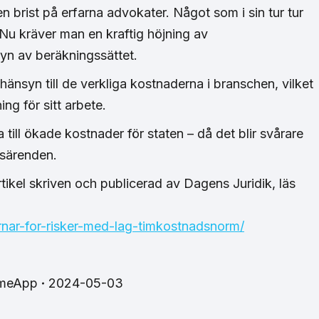
en brist på erfarna advokater. Något som i sin tur tur
 Nu kräver man en kraftig höjning av
n av beräkningssättet.
änsyn till de verkliga kostnaderna i branschen, vilket
ning för sitt arbete.
till ökade kostnader för staten – då det blir svårare
lpsärenden.
ikel skriven och publicerad av Dagens Juridik, läs
nar-for-risker-med-lag-timkostnadsnorm/
imeApp
2024-05-03