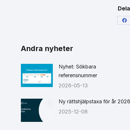
Dela
Sh
on
Fa
Andra nyheter
Nyhet: Sökbara
referensnummer
2026-05-13
Ny rättshjälpstaxa för år 202
2025-12-08