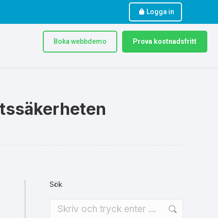
Logga in
Boka webbdemo
Prova kostnadsfritt
ttssäkerheten
Sök
Search: