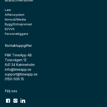
Branschversioner
Law
Affärssystem
Konsult/Media
Bygg/Entreprenad
El/VVS
Personalliggare
Kontaktuppgifter
P&K TimeApp AB
Torpvägen 12
641 34 Katrineholm
info@timeapp.se
support@timeapp.se
0150-506 15
Följ oss