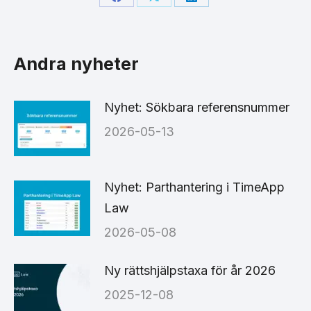
Share
Share
Share
on
on
on
Facebook
X
LinkedIn
Andra nyheter
Nyhet: Sökbara referensnummer
2026-05-13
Nyhet: Parthantering i TimeApp
Law
2026-05-08
Ny rättshjälpstaxa för år 2026
2025-12-08