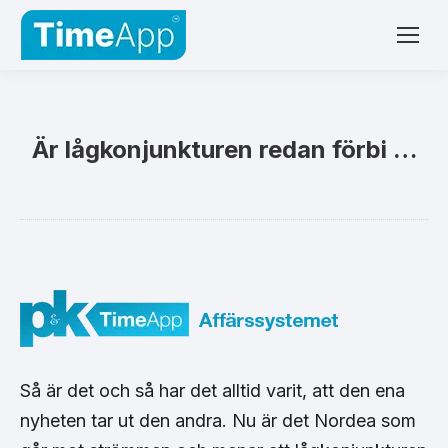
Är lågkonjunkturen redan förbi …
Så är det och så har det alltid varit, att den ena
nyheten tar ut den andra. Nu är det Nordea som