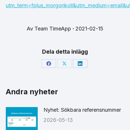
utm_term=fplus_morgonkoll&utm_medium=email&u
Av
Team TimeApp
2021-02-15
Dela detta inlägg
Share
Share
Share
on
on
on
Facebook
X
LinkedIn
Andra nyheter
Nyhet: Sökbara referensnummer
2026-05-13