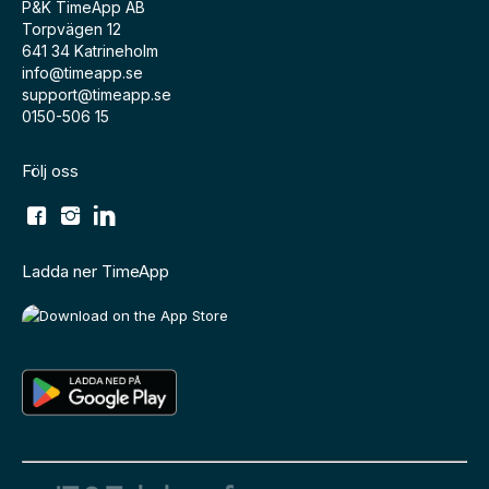
P&K TimeApp AB
Torpvägen 12
641 34 Katrineholm
info@timeapp.se
support@timeapp.se
0150-506 15
Följ oss
Ladda ner TimeApp