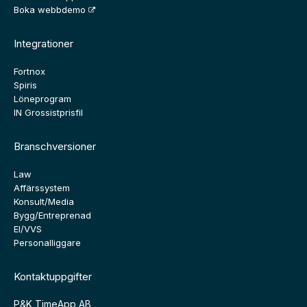
Boka webbdemo
Integrationer
Fortnox
Spiris
Löneprogram
IN Grossistprisfil
Branschversioner
Law
Affärssystem
Konsult/Media
Bygg/Entreprenad
El/VVS
Personalliggare
Kontaktuppgifter
P&K TimeApp AB