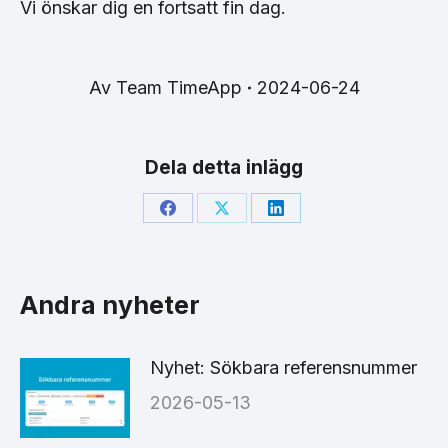
Vi önskar dig en fortsatt fin dag.
Av
Team TimeApp
2024-06-24
Dela detta inlägg
Share
Share
Share
on
on
on
Facebook
X
LinkedIn
Andra nyheter
Nyhet: Sökbara referensnummer
2026-05-13