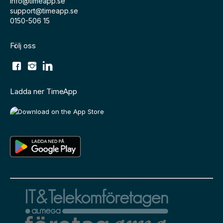
info@timeapp.se
support@timeapp.se
0150-506 15
Följ oss
Ladda ner TimeApp