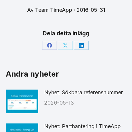
Av
Team TimeApp
2016-05-31
Dela detta inlägg
Share
Share
Share
on
on
on
Facebook
X
LinkedIn
Andra nyheter
Nyhet: Sökbara referensnummer
2026-05-13
Nyhet: Parthantering i TimeApp