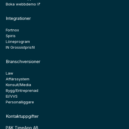
Boka webbdemo
Integrationer
Fortnox
Spiris
Löneprogram
IN Grossistprisfil
Branschversioner
Law
Affärssystem
Konsult/Media
Bygg/Entreprenad
El/VVS
Personalliggare
Kontaktuppgifter
P&K TimeApp AB