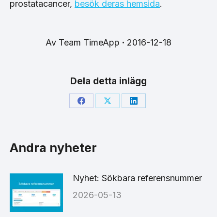
prostatacancer,
besök deras hemsida
.
Av
Team TimeApp
2016-12-18
Dela detta inlägg
Share
Share
Share
on
on
on
Facebook
X
LinkedIn
Andra nyheter
Nyhet: Sökbara referensnummer
2026-05-13