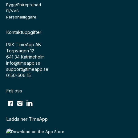
Bygg/Entreprenad
El/VVS
Personalliggare
Kontaktuppgifter
P&K TimeApp AB
Torpvägen 12
641 34 Katrineholm
info@timeapp.se
support@timeapp.se
0150-506 15
Följ oss
Ladda ner TimeApp