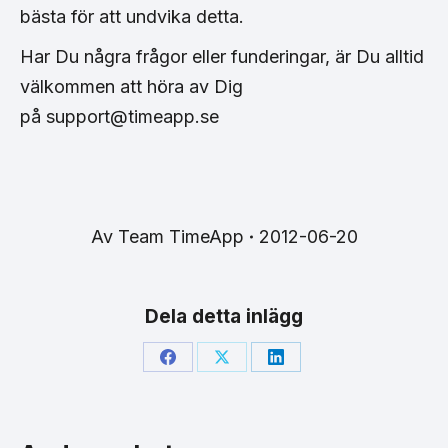
bästa för att undvika detta.
Har Du några frågor eller funderingar, är Du alltid
välkommen att höra av Dig
på support@timeapp.se
Av
Team TimeApp
2012-06-20
Dela detta inlägg
Share
Share
Share
on
on
on
Facebook
X
LinkedIn