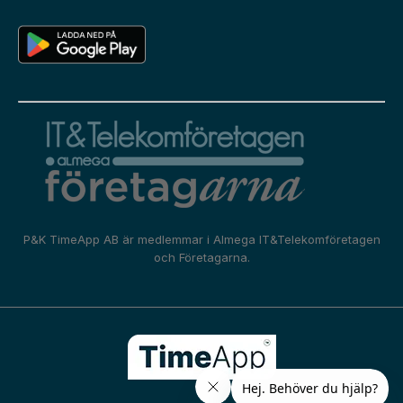
P&K TimeApp AB är medlemmar i
Almega IT&Telekomföretagen
och
Företagarna.