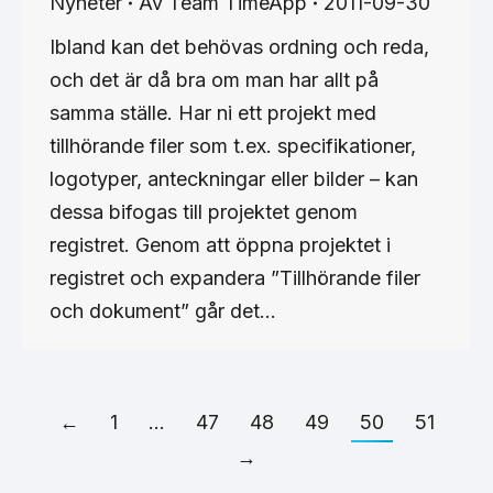
Nyheter
Av
Team TimeApp
2011-09-30
Ibland kan det behövas ordning och reda,
och det är då bra om man har allt på
samma ställe. Har ni ett projekt med
tillhörande filer som t.ex. specifikationer,
logotyper, anteckningar eller bilder – kan
dessa bifogas till projektet genom
registret. Genom att öppna projektet i
registret och expandera ”Tillhörande filer
och dokument” går det…
←
1
…
47
48
49
50
51
→