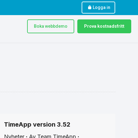
Logga in
Boka webbdemo
Prova kostnadsfritt
TimeApp version 3.52
Nyheter
Av
Team TimeApp