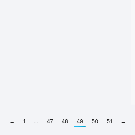
←
1
…
47
48
49
50
51
→