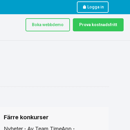
Logga in
Boka webbdemo
Prova kostnadsfritt
Färre konkurser
Nyheter
Av
Team TimeApp