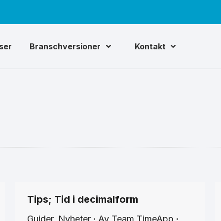
iser
Branschversioner
Kontakt
Tips; Tid i decimalform
Guider
,
Nyheter
Av
Team TimeApp