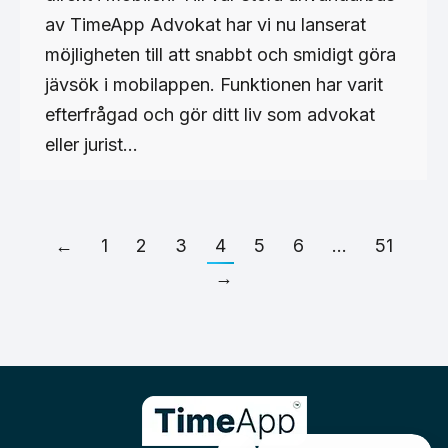
av TimeApp Advokat har vi nu lanserat
möjligheten till att snabbt och smidigt göra
jävsök i mobilappen. Funktionen har varit
efterfrågad och gör ditt liv som advokat
eller jurist…
←
1
2
3
4
5
6
…
51
→