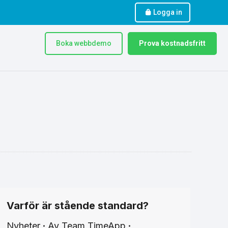
Logga in
Boka webbdemo
Prova kostnadsfritt
Varför är stående standard?
Nyheter
Av
Team TimeApp