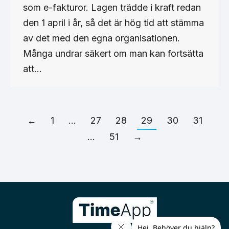
som e-fakturor. Lagen trädde i kraft redan
den 1 april i år, så det är hög tid att stämma
av det med den egna organisationen.
Många undrar säkert om man kan fortsätta
att…
←
1
…
27
28
29
30
31
…
51
→