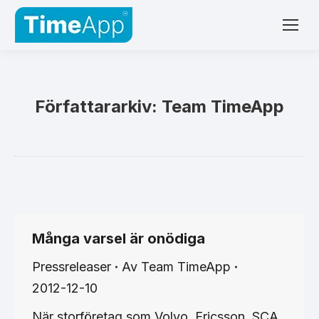
Författararkiv:
Team TimeApp
Många varsel är onödiga
Pressreleaser
Av
Team TimeApp
2012-12-10
När storföretag som Volvo, Ericsson, SCA,