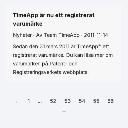
TimeApp är nu ett registrerat
varumärke
Nyheter
Av
Team TimeApp
2011-11-14
Sedan den 31 mars 2011 är TimeApp™ ett
registrerat varumärke. Du kan läsa mer om
varumärken på Patent- och
Registreringsverkets webbplats.
←
1
…
52
53
54
55
56
→