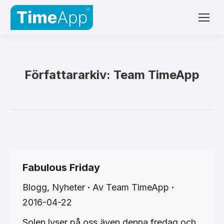
Författararkiv:
Team TimeApp
Fabulous Friday
Blogg
,
Nyheter
Av
Team TimeApp
2016-04-22
Solen lyser på oss även denna fredag och