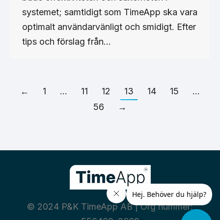
systemet; samtidigt som TimeApp ska vara
optimalt användarvänligt och smidigt. Efter
tips och förslag från…
←
1
…
11
12
13
14
15
…
56
→
© 2024 P&K TimeApp AB | Org nummer: