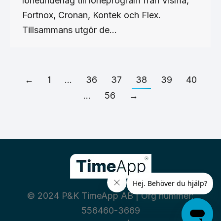
löneunderlag till löneprogram från Visma,
Fortnox, Cronan, Kontek och Flex.
Tillsammans utgör de…
←
1
…
36
37
38
39
40
…
56
→
© 2024 P&K TimeApp AB | Org nummer:
556460-3669