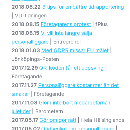
2018.08.22
3 tips för en bättre tidrapportering
| VD-tidningen
2018.08.15
Företagarens protest
| fPlus
2018.08.15
Vi vill inte längre sälja
personalliggare
| Entreprenör
2018.01.03
Med GDPR missar EU målet
|
Jönköpings-Posten
2017.12.29
QR-koden får ett uppsving
|
Företagande
2017.11.27
Personalliggare kostar mer än det
smakar
| Företagande
2017.11.03
Glöm inte bort medarbetarna i
juletider
| Barometern
2017.05.17
Gör om gör rätt
| Hela Hälsinglands
2017.05.02
Otidsenligt om personalliggare
|