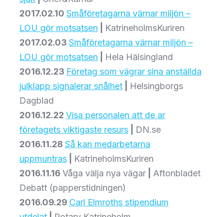
2017.02.10
Småföretagarna värnar miljön –
LOU gör motsatsen
|
KatrineholmsKuriren
2017.02.03
Småföretagarna värnar miljön –
LOU gör motsatsen
|
Hela Hälsingland
2016.12.23
Företag som vägrar sina anställda
julklapp signalerar snålhet
|
Helsingborgs
Dagblad
2016.12.22
Visa personalen att de ar
företagets viktigaste resurs
|
DN.se
2016.11.28
Så kan medarbetarna
uppmuntras
|
KatrineholmsKuriren
2016.11.16
Våga välja nya vägar
|
Aftonbladet
Debatt (papperstidningen)
2016.09.29
Carl Elmroths stipendium
utdelat
|
Rotary Katrineholm