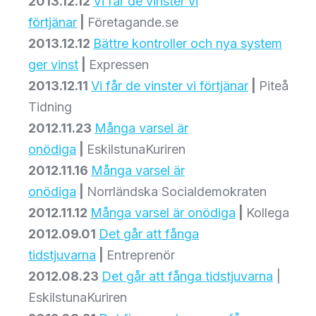
2013.12.12
Vi får de vinster vi
förtjänar
|
Företagande.se
2013.12.12
Bättre kontroller och nya system
ger vinst
|
Expressen
2013.12.11
Vi får de vinster vi förtjänar
|
Piteå
Tidning
2012.11.23
Många varsel är
onödiga
|
EskilstunaKuriren
2012.11.16
Många varsel är
onödiga
|
Norrländska Socialdemokraten
2012.11.12
Många varsel är onödiga
|
Kollega
2012.09.01
Det går att fånga
tidstjuvarna
|
Entreprenör
2012.08.23
Det går att fånga tidstjuvarna
|
EskilstunaKuriren