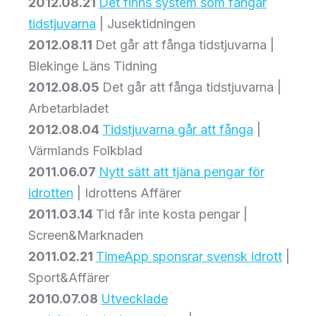
2012.08.21
Det finns system som fångar
tidstjuvarna
| Jusektidningen
2012.08.11
Det går att fånga tidstjuvarna |
Blekinge Läns Tidning
2012.08.05
Det går att fånga tidstjuvarna |
Arbetarbladet
2012.08.04
Tidstjuvarna går att fånga
|
Värmlands Folkblad
2011.06.07
Nytt sätt att tjäna pengar för
idrotten
| Idrottens Affärer
2011.03.14
Tid får inte kosta pengar |
Screen&Marknaden
2011.02.21
TimeApp sponsrar svensk idrott
|
Sport&Affärer
2010.07.08
Utvecklade