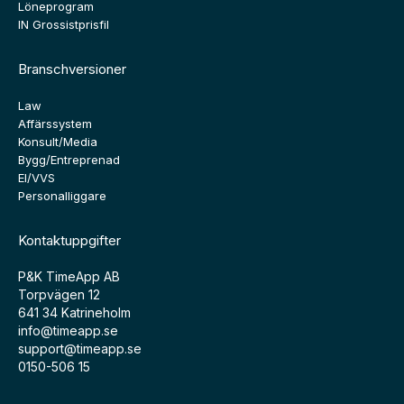
Löneprogram
IN Grossistprisfil
Branschversioner
Law
Affärssystem
Konsult/Media
Bygg/Entreprenad
El/VVS
Personalliggare
Kontaktuppgifter
P&K TimeApp AB
Torpvägen 12
641 34 Katrineholm
info@timeapp.se
support@timeapp.se
0150-506 15