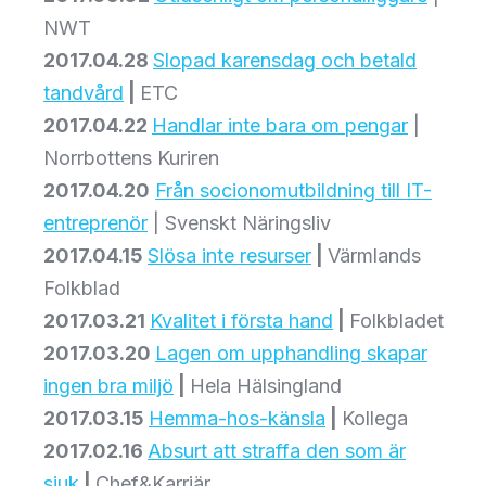
NWT
2017.04.28
Slopad karensdag och betald
tandvård
|
ETC
2017.04.22
Handlar inte bara om pengar
|
Norrbottens Kuriren
2017.04.20
Från socionomutbildning till IT-
entreprenör
| Svenskt Näringsliv
2017.04.15
Slösa inte resurser
|
Värmlands
Folkblad
2017.03.21
Kvalitet i första hand
|
Folkbladet
2017.03.20
Lagen om upphandling skapar
ingen bra miljö
|
Hela Hälsingland
2017.03.15
Hemma-hos-känsla
|
Kollega
2017.02.16
Absurt att straffa den som är
sjuk
|
Chef&Karriär