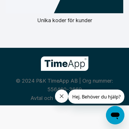
Unika koder för kunder
© 2024 P&K TimeApp AB | Org nummer:
556460-3669
Avtal och Policies
|
Integritet