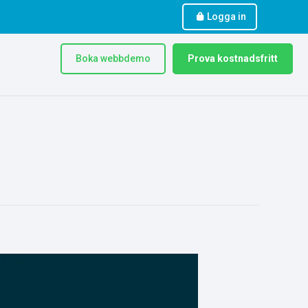
Logga in
Boka webbdemo
Prova kostnadsfritt