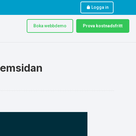
Logga in
Boka webbdemo
Prova kostnadsfritt
 hemsidan