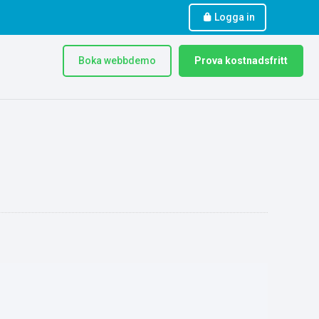
Logga in
Boka webbdemo
Prova kostnadsfritt