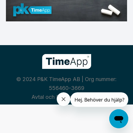
© 2024 P&K TimeApp AB | Org nummer:
556460-3669
Avtal och Policies
|
Integritet