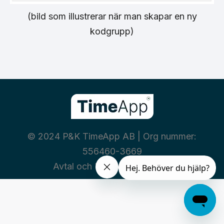
(bild som illustrerar när man skapar en ny
kodgrupp)
© 2024 P&K TimeApp AB | Org nummer:
556460-3669
Avtal och Policies
|
Integritet