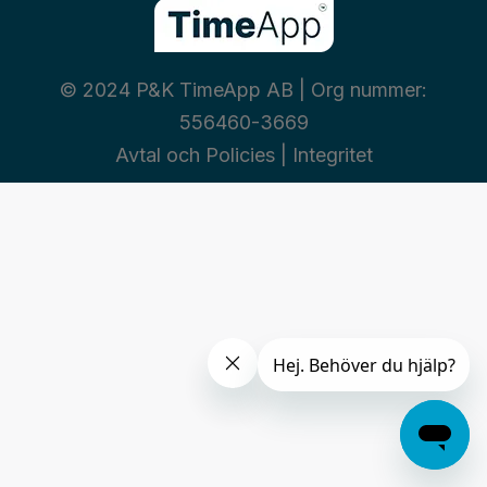
© 2024 P&K TimeApp AB | Org nummer:
556460-3669
Avtal och Policies
|
Integritet