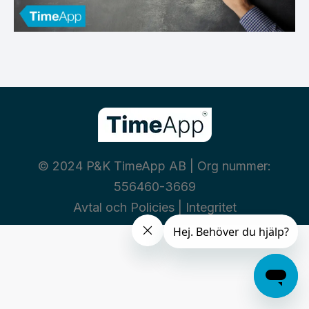
© 2024 P&K TimeApp AB | Org nummer:
556460-3669
Avtal och Policies
|
Integritet