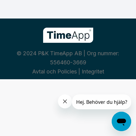
© 2024 P&K TimeApp AB | Org nummer:
556460-3669
Avtal och Policies
|
Integritet