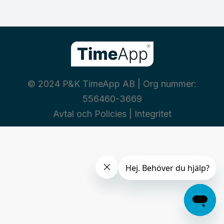
© 2024 P&K TimeApp AB | Org nummer:
556460-3669
Avtal och Policies
|
Integritet