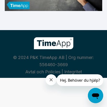
© 2024 P&K TimeApp AB | Org nummer:
556460-3669
Avtal och Policies
|
Integritet