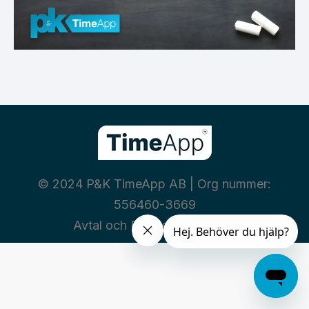
© 2024 P&K TimeApp AB | Org nummer:
556460-3669
Avtal och Policies
|
Integritet