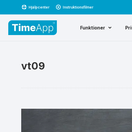
Hjälpcenter
Instruktionsfilmer
Funktioner
Pr
vt09