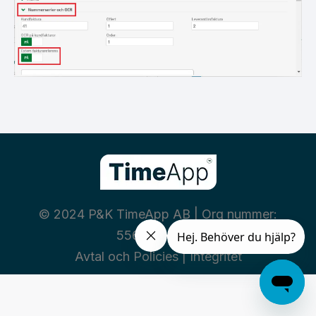
© 2024 P&K TimeApp AB | Org nummer:
556460-3669
Avtal och Policies
|
Integritet