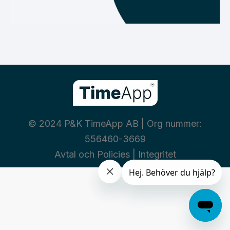
© 2024 P&K TimeApp AB | Org nummer:
556460-3669
Avtal och Policies
|
Integritet