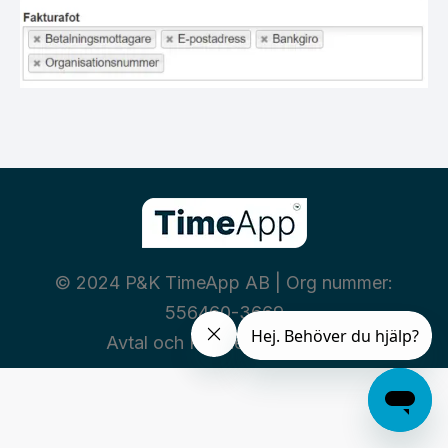
© 2024 P&K TimeApp AB | Org nummer:
556460-3669
Avtal och Policies
|
Integritet