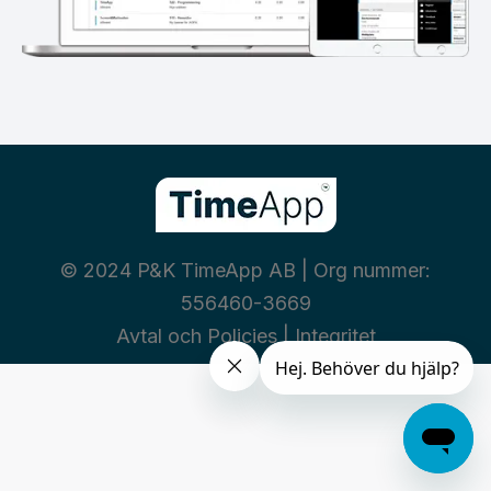
© 2024 P&K TimeApp AB | Org nummer:
556460-3669
Avtal och Policies
|
Integritet