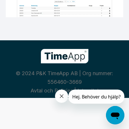
© 2024 P&K TimeApp AB | Org nummer:
556460-3669
Avtal och Policies
|
Integritet