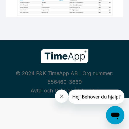
© 2024 P&K TimeApp AB | Org nummer:
556460-3669
Avtal och Policies
|
Integritet