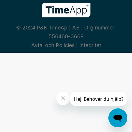
© 2024 P&K TimeApp AB | Org nummer:
556460-3669
Avtal och Policies
|
Integritet