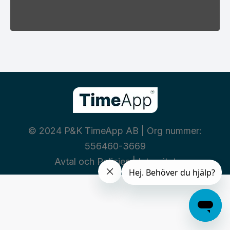
© 2024 P&K TimeApp AB | Org nummer:
556460-3669
Avtal och Policies
|
Integritet